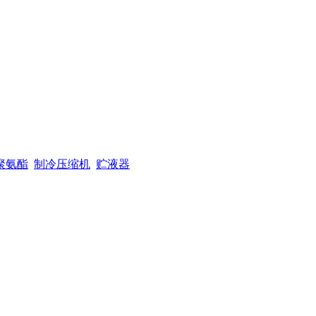
聚氨酯
制冷压缩机
贮液器