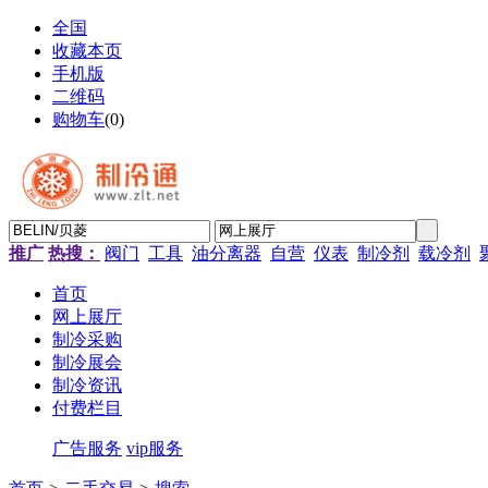
全国
收藏本页
手机版
二维码
购物车
(
0
)
推广
热搜：
阀门
工具
油分离器
自营
仪表
制冷剂
载冷剂
首页
网上展厅
制冷采购
制冷展会
制冷资讯
付费栏目
广告服务
vip服务