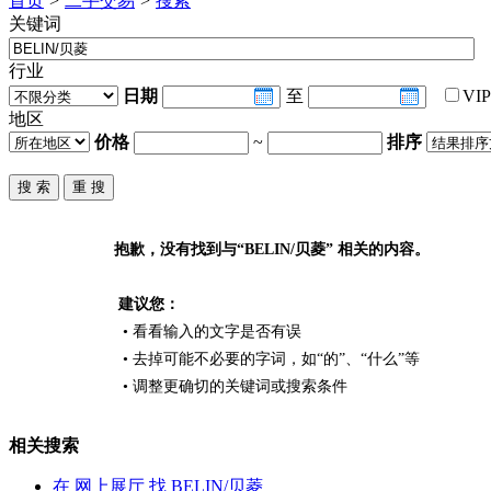
首页
>
二手交易
>
搜索
关键词
行业
日期
至
VI
地区
价格
~
排序
抱歉，没有找到与“
BELIN/贝菱
” 相关的内容。
建议您：
• 看看输入的文字是否有误
• 去掉可能不必要的字词，如“的”、“什么”等
• 调整更确切的关键词或搜索条件
相关搜索
在
网上展厅
找 BELIN/贝菱