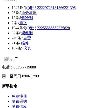
1942条
1
!(()!|*|*|22229726131366221398
26条
2
油分离器
18条
3
载冷剂
2条
4
新飞
1944条
5
!(()!|*|*|22255566652225828
32条
6
聚氨酯
249条
7
自营
71条
8
维修
107条
9
仪表
电话：0535-7719888
周一至周日 8:00-17:00
新手指南
免费注册
发布采购
发布供应