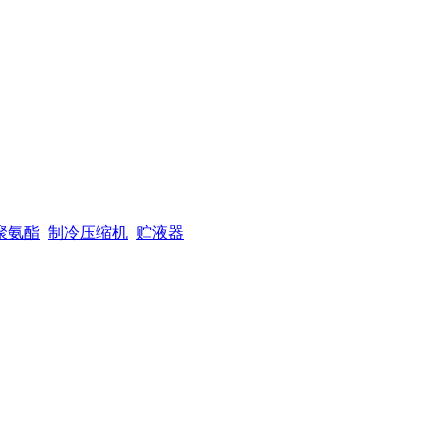
聚氨酯
制冷压缩机
贮液器