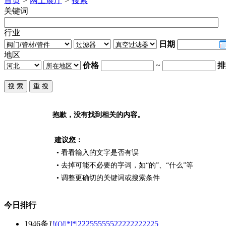
首页
>
网上展厅
>
搜索
关键词
行业
日期
地区
价格
~
排
抱歉，没有找到相关的内容。
建议您：
• 看看输入的文字是否有误
• 去掉可能不必要的字词，如“的”、“什么”等
• 调整更确切的关键词或搜索条件
今日排行
1946条
1
!(()!|*|*|22255555522222222225