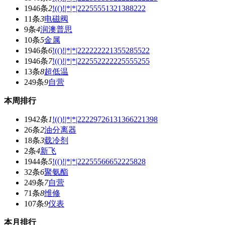
1946条
2
!(()!|*|*|22255551321388222
11条
3
电磁阀
9条
4
润澳普思
10条
5
金属
1946条
6
!(()!|*|*|222222221355285522
1946条
7
!(()!|*|*|222552222225555255
13条
8
超低温
249条
9
自营
本周排行
1942条
1
!(()!|*|*|22229726131366221398
26条
2
油分离器
18条
3
载冷剂
2条
4
新飞
1944条
5
!(()!|*|*|22255566652225828
32条
6
聚氨酯
249条
7
自营
71条
8
维修
107条
9
仪表
本月排行