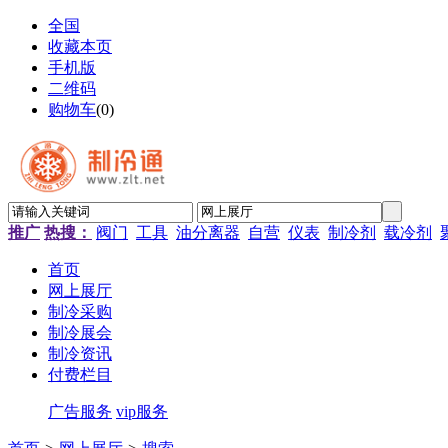
全国
收藏本页
手机版
二维码
购物车
(
0
)
推广
热搜：
阀门
工具
油分离器
自营
仪表
制冷剂
载冷剂
首页
网上展厅
制冷采购
制冷展会
制冷资讯
付费栏目
广告服务
vip服务