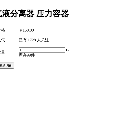
气液分离器 压力容器
价格
￥
150.00
人气
已有
1728
人关注
+
-
数量
库存
99
件