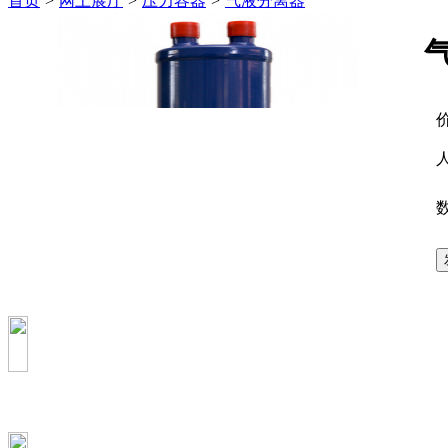
首页
>
网上展厅
>
压力容器
>
气液分离器