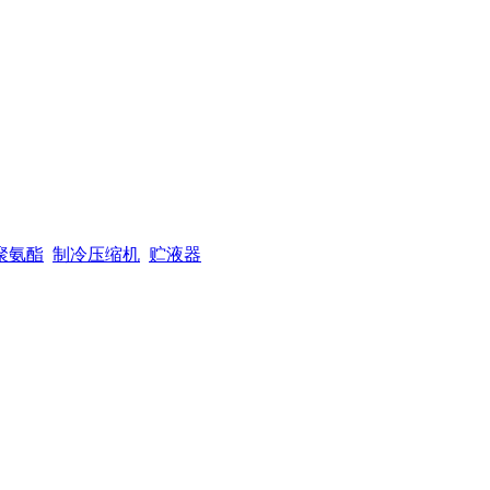
聚氨酯
制冷压缩机
贮液器