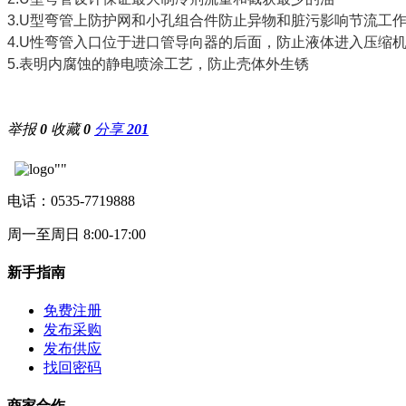
3.U型弯管上防护网和小孔组合件防止异物和脏污影响节流工
4.U性弯管入口位于进口管导向器的后面，防止液体进入压缩
5.表明内腐蚀的静电喷涂工艺，防止壳体外生锈
举报
0
收藏
0
分享
201
电话：0535-7719888
周一至周日 8:00-17:00
新手指南
免费注册
发布采购
发布供应
找回密码
商家合作