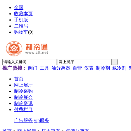
全国
收藏本页
手机版
二维码
购物车
(
0
)
推广
热搜：
阀门
工具
油分离器
自营
仪表
制冷剂
载冷剂
首页
网上展厅
制冷采购
制冷展会
制冷资讯
付费栏目
广告服务
vip服务