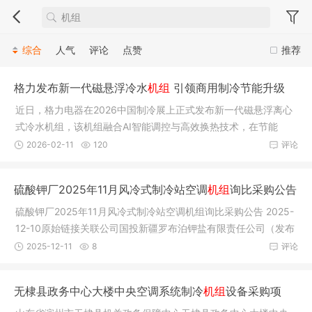
综合
人气
评论
点赞
推荐
格力发布新一代磁悬浮冷水
机组
引领商用制冷节能升级
近日，格力电器在2026中国制冷展上正式发布新一代磁悬浮离心
式冷水机组，该机组融合AI智能调控与高效换热技术，在节能
性、静音性
2026-02-11
120
评论
硫酸钾厂2025年11月风冷式制冷站空调
机组
询比采购公告
硫酸钾厂2025年11月风冷式制冷站空调机组询比采购公告 2025-
12-10原始链接关联公司国投新疆罗布泊钾盐有限责任公司（发布
时间：2
2025-12-11
8
评论
无棣县政务中心大楼中央空调系统制冷
机组
设备采购项