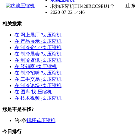
[山东
求购
压缩机
TH428RCC9EU1个
2020-07-22 14:46
相关搜索
在
网上展厅
找 压缩机
在
产品展示
找 压缩机
在
制冷企业
找 压缩机
在
制冷展会
找 压缩机
在
制冷资讯
找 压缩机
在
经销商
找 压缩机
在
制冷招聘
找 压缩机
在
二手交易
找 压缩机
在
制冷论坛
找 压缩机
在
图库
找 压缩机
在
技术视频
找 压缩机
您是不是在找?
约3条
螺杆式压缩机
今日排行