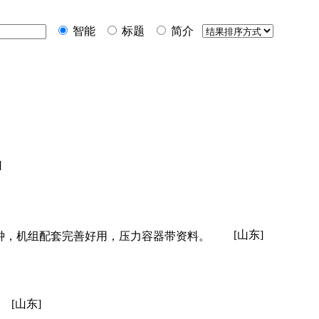
智能
标题
简介
]
[山东]
钟，机组配套完善好用，压力容器带资料。
[山东]