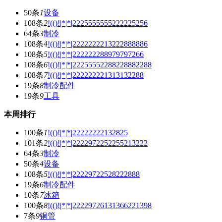
50条
1
设备
108条
2
!(()!|*|*|2225555555222225256
64条
3
制冷
108条
4
!(()!|*|*|2222222213222888886
108条
5
!(()!|*|*|222222288979797266
108条
6
!(()!|*|*|22255552288228882288
108条
7
!(()!|*|*|222222221313132288
19条
8
制冷配件
19条
9
工具
本周排行
100条
1
!(()!|*|*|22222222132825
101条
2
!(()!|*|*|2222972252255213222
64条
3
制冷
50条
4
设备
108条
5
!(()!|*|*|22229722528222888
19条
6
制冷配件
10条
7
冰箱
100条
8
!(()!|*|*|22229726131366221398
7条
9
铜管