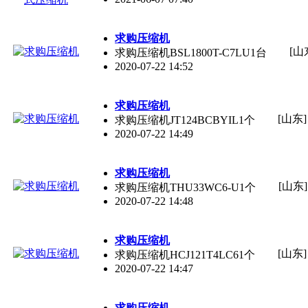
求购
压缩机
[山
求购
压缩机
BSL1800T-C7LU1台
2020-07-22 14:52
求购
压缩机
[山东]
求购
压缩机
JT124BCBYIL1个
2020-07-22 14:49
求购
压缩机
[山东]
求购
压缩机
THU33WC6-U1个
2020-07-22 14:48
求购
压缩机
[山东]
求购
压缩机
HCJ121T4LC61个
2020-07-22 14:47
求购
压缩机