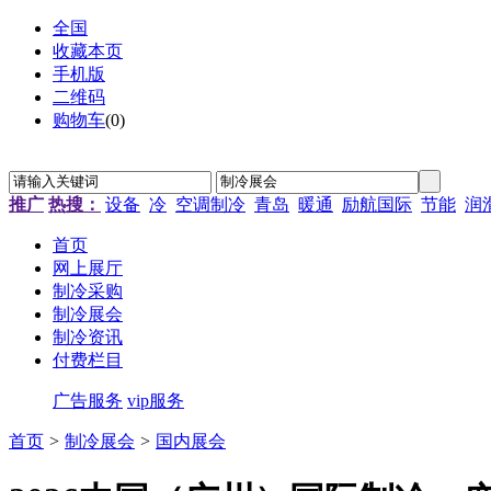
全国
收藏本页
手机版
二维码
购物车
(
0
)
推广
热搜：
设备
冷
空调制冷
青岛
暖通
励航国际
节能
润
首页
网上展厅
制冷采购
制冷展会
制冷资讯
付费栏目
广告服务
vip服务
首页
>
制冷展会
>
国内展会