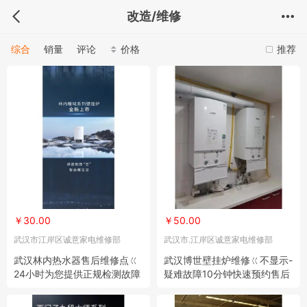
改造/维修
综合
销量
评论
价格
推荐
￥30.00
￥50.00
武汉市江岸区诚意家电维修部
武汉市.江岸区诚意家电维修部
武汉林内热水器售后维修点ㄍ
武汉博世壁挂炉维修ㄍ不显示-
24小时为您提供正规检测故障
疑难故障10分钟快速预约售后
解决方法
电话