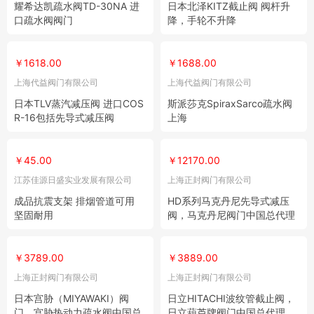
耀希达凯疏水阀TD-30NA 进
日本北泽KITZ截止阀 阀杆升
口疏水阀阀门
降，手轮不升降
￥1618.00
￥1688.00
上海代益阀门有限公司
上海代益阀门有限公司
日本TLV蒸汽减压阀 进口COS
斯派莎克SpiraxSarco疏水阀
R-16包括先导式减压阀
上海
￥45.00
￥12170.00
江苏佳源日盛实业发展有限公司
上海正封阀门有限公司
成品抗震支架 排烟管道可用
HD系列马克丹尼先导式减压
坚固耐用
阀，马克丹尼阀门中国总代理
￥3789.00
￥3889.00
上海正封阀门有限公司
上海正封阀门有限公司
日本宫胁（MIYAWAKI）阀
日立HITACHI波纹管截止阀，
门，宫胁热动力疏水阀中国总
日立葫芦牌阀门中国总代理