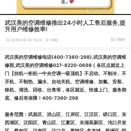
武汉美的空调维修推出24小时人工售后服务,提
升用户维修效率!
0报价
2026-06-30 15:23
1992
武汉美的空调维修电话(400-7360-298),武汉美的空调维
修部,武汉美的空调维修027-8220-0698く各区点就近上
门【挂机━柜机━中央空调━吸顶机】不启动、不制冷、不
开机、不制热、漏水、自动关机、空调维修、加氟、安装、
移机、清洗、回收、出售等，各区就近、快速上门、服务彻
底、修后有保障！400-7360-298
服务范围：武昌区、洪山区、江岸区、江汉区、硚口区、东
西湖区、汉阳区、青山区、江夏区、东湖高新区、沌口开发
区、蔡甸区，汉南区、汉口北、黄陂区-盘龙城、新洲区-阳