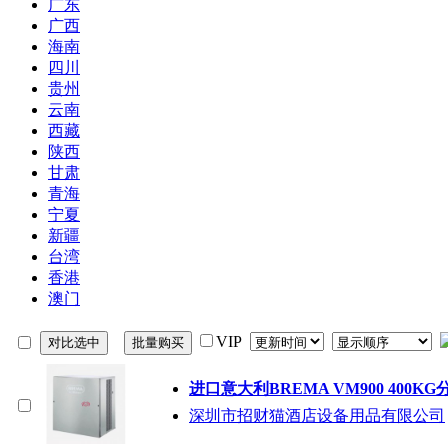
广东
广西
海南
四川
贵州
云南
西藏
陕西
甘肃
青海
宁夏
新疆
台湾
香港
澳门
VIP
进口意大利BREMA VM900 40
深圳市招财猫酒店设备用品有限公司