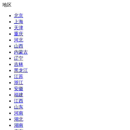
地区
北京
上海
天津
重庆
河北
山西
内蒙古
辽宁
吉林
黑龙江
江苏
浙江
安徽
福建
江西
山东
河南
湖北
湖南