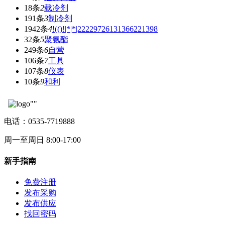
18条
2
载冷剂
191条
3
制冷剂
1942条
4
!(()!|*|*|22229726131366221398
32条
5
聚氨酯
249条
6
自营
106条
7
工具
107条
8
仪表
10条
9
和利
电话：0535-7719888
周一至周日 8:00-17:00
新手指南
免费注册
发布采购
发布供应
找回密码