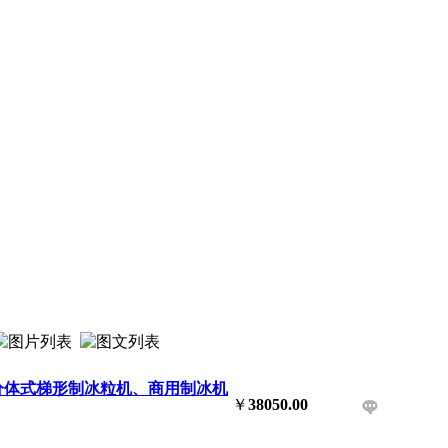
0KG分体式梯形制冰粒机、商用制冰机
￥
38050.00