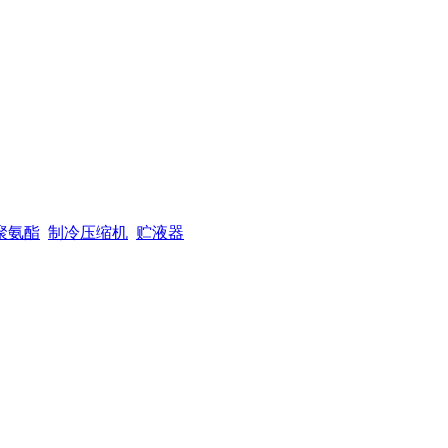
聚氨酯
制冷压缩机
贮液器