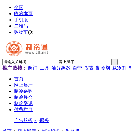
全国
收藏本页
手机版
二维码
购物车
(
0
)
推广
热搜：
阀门
工具
油分离器
自营
仪表
制冷剂
载冷剂
首页
网上展厅
制冷采购
制冷展会
制冷资讯
付费栏目
广告服务
vip服务