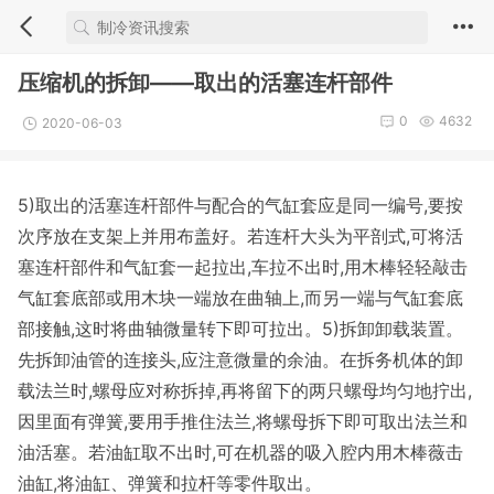
压缩机的拆卸——取出的活塞连杆部件
0
4632
2020-06-03
5)
取出的活塞连杆部件与配合的气缸套应是同一编号
,
要按
次序放在支架上并用布盖好。若连杆大头为平剖式
,
可将活
塞连杆部件和气缸套一起拉出
,
车拉不出时
,
用木棒轻轻
敲
击
气缸套底部或用木块一端放在曲轴上
,
而另一端与气缸套底
部接触
,
这时将曲轴微量转下即可拉出。
5)
拆
卸卸
载装置。
先拆
卸
油管的连接头
,
应注意微量的余油。在拆务机体的卸
载法兰时
,
螺母应对称拆掉
,
再将留下的两只螺母均匀地拧出
,
因里面有弹簧
,
要用手推住法兰
,
将螺母拆下即可取出法兰和
油活塞。若油缸取不出时
,
可在机器的吸
入
腔内用木棒薇击
油缸
,
将油
缸
、弹
簧
和拉杆等零件取出。