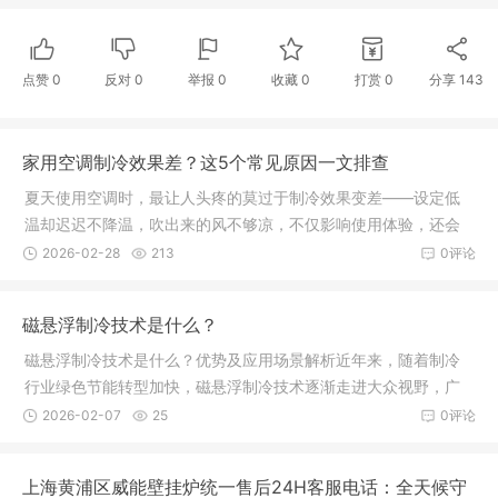
点赞
0
反对
0
举报 0
收藏 0
打赏
0
分享
143
家用空调制冷效果差？这5个常见原因一文排查
夏天使用空调时，最让人头疼的莫过于制冷效果变差——设定低
温却迟迟不降温，吹出来的风不够凉，不仅影响使用体验，还会
增加耗电
2026-02-28
213
0评论
磁悬浮制冷技术是什么？
磁悬浮制冷技术是什么？优势及应用场景解析近年来，随着制冷
行业绿色节能转型加快，磁悬浮制冷技术逐渐走进大众视野，广
泛应用于
2026-02-07
25
0评论
上海黄浦区威能壁挂炉统一售后24H客服电话：全天候守