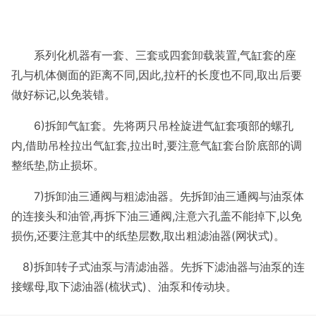
系列化机器有一套、三套或四套
卸
载装置
,
气缸套的座
孔与机体侧面的距离不同
,
因此
,
拉杆的长度也不同
,
取出后要
做好标记
,
以免装错。
6)
拆
卸
气缸套。先将两只吊栓旋进气缸套项部的螺孔
内
,
借助吊栓拉出气缸套
,
拉出时
,
要注意气缸套台阶底部的调
整纸垫
,
防止损坏。
7)
拆
卸
油三通阀与粗滤油器。先拆
卸
油三通阀与油泵体
的连接头和油管
,
再拆下油三通阀
,
注意
六
孔盖不能掉下
,
以免
损伤
,
还要注意其中的纸垫层数
,
取出粗滤油器
(
网状式
)
。
8)
拆
卸
转子式油泵与清滤油器。先拆下滤油器与油泵的连
接螺母
,
取下滤油器
(
梳状式
)
、
油泵和传动块。